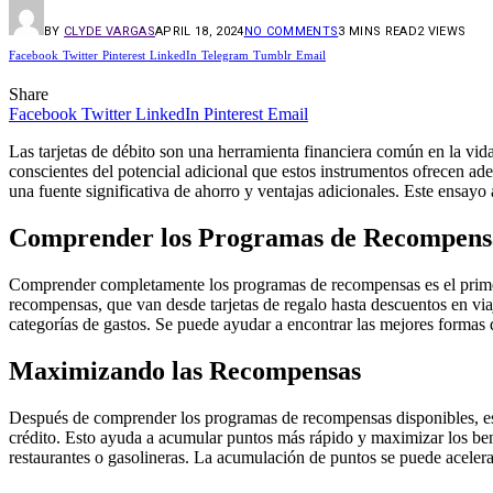
BY
CLYDE VARGAS
APRIL 18, 2024
NO COMMENTS
3 MINS READ
2
VIEWS
Facebook
Twitter
Pinterest
LinkedIn
Telegram
Tumblr
Email
Share
Facebook
Twitter
LinkedIn
Pinterest
Email
Las tarjetas de débito son una herramienta financiera común en la vida
conscientes del potencial adicional que estos instrumentos ofrecen ad
una fuente significativa de ahorro y ventajas adicionales. Este ensayo
Comprender los Programas de Recompens
Comprender completamente los programas de recompensas es el primer
recompensas, que van desde tarjetas de regalo hasta descuentos en viaj
categorías de gastos. Se puede ayudar a encontrar las mejores formas 
Maximizando las Recompensas
Después de comprender los programas de recompensas disponibles, es im
crédito. Esto ayuda a acumular puntos más rápido y maximizar los be
restaurantes o gasolineras. La acumulación de puntos se puede acelera