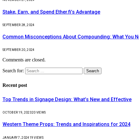
Stake, Earn, and Spend Ether.fi’s Advantage
SEPTEMBER 28, 2024
Common Misconceptions About Compounding: What You N
SEPTEMBER 20, 2024
Comments are closed.
Search for:
Recent post
Top Trends in Signage Design: What’s New and Effective
OCTOBER 19, 2023
20
VIEWS
Western Theme Props: Trends and Inspirations for 2024
JANUARY 7, 2024
19
VIEWS