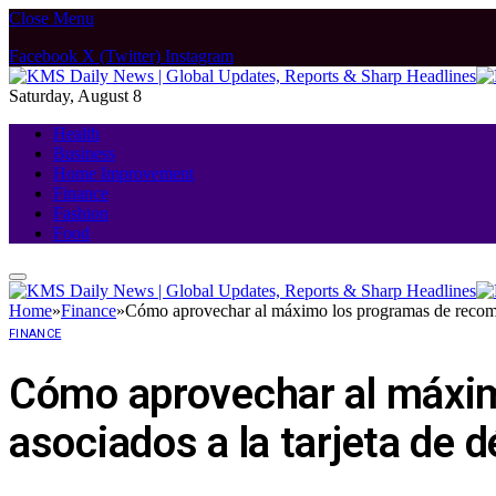
Close Menu
Facebook
X (Twitter)
Instagram
Saturday, August 8
Health
Business
Home Improvement
Finance
Fashion
Food
Home
»
Finance
»
Cómo aprovechar al máximo los programas de recompen
FINANCE
Cómo aprovechar al máxim
asociados a la tarjeta de d