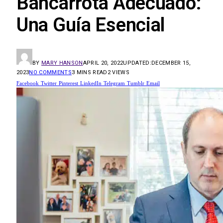
Bancarrota Adecuado:
Una Guía Esencial
BY
MARY HANSON
APRIL 20, 2022
UPDATED:
DECEMBER 15,
2023
NO COMMENTS
3 MINS READ
2
VIEWS
Facebook
Twitter
Pinterest
LinkedIn
Telegram
Tumblr
Email