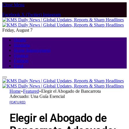
Close Menu
Facebook
X (Twitter)
Instagram
Friday, August 7
Health
Business
Home Improvement
Finance
Fashion
Food
Home
»
Featured
»
Elegir el Abogado de Bancarrota
Adecuado: Una Guía Esencial
FEATURED
Elegir el Abogado de